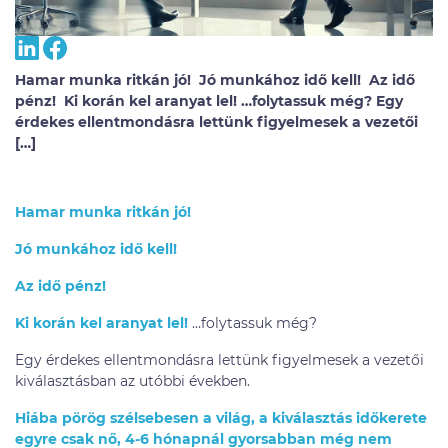
Hamar munka ritkán jó! Jó munkához idő kell! Az idő
pénz! Ki korán kel aranyat lel! …folytassuk még? Egy
érdekes ellentmondásra lettünk figyelmesek a vezetői
[…]
Hamar munka ritkán jó!
Jó munkához idő kell!
Az idő pénz!
Ki korán kel aranyat lel!
…folytassuk még?
Egy érdekes ellentmondásra lettünk figyelmesek a vezetői
kiválasztásban az utóbbi években.
Hiába pörög szélsebesen a világ, a kiválasztás időkerete
egyre csak nő, 4-6 hónapnál gyorsabban még nem