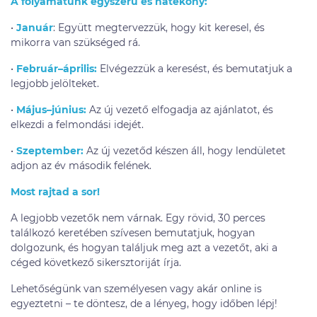
A folyamatunk egyszerű és hatékony:
•
Január
: Együtt megtervezzük, hogy kit keresel, és
mikorra van szükséged rá.
•
Február–április:
Elvégezzük a keresést, és bemutatjuk a
legjobb jelölteket.
•
Május–június:
Az új vezető elfogadja az ajánlatot, és
elkezdi a felmondási idejét.
•
Szeptember:
Az új vezetőd készen áll, hogy lendületet
adjon az év második felének.
Most rajtad a sor!
A legjobb vezetők nem várnak. Egy rövid, 30 perces
találkozó keretében szívesen bemutatjuk, hogyan
dolgozunk, és hogyan találjuk meg azt a vezetőt, aki a
céged következő sikersztoriját írja.
Lehetőségünk van személyesen vagy akár online is
egyeztetni – te döntesz, de a lényeg, hogy időben lépj!