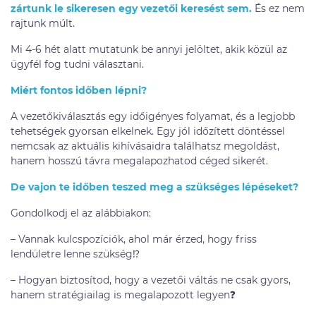
zártunk le sikeresen egy vezetői keresést sem.
És ez nem
rajtunk múlt.
Mi 4-6 hét alatt mutatunk be annyi jelöltet, akik közül az
ügyfél fog tudni választani.
Miért fontos időben lépni?
A vezetőkiválasztás egy időigényes folyamat, és a legjobb
tehetségek gyorsan elkelnek. Egy jól időzített döntéssel
nemcsak az aktuális kihívásaidra találhatsz megoldást,
hanem hosszú távra megalapozhatod céged sikerét.
De vajon te időben teszed meg a szükséges lépéseket?
Gondolkodj el az alábbiakon:
– Vannak kulcspozíciók, ahol már érzed, hogy friss
lendületre lenne szükség⁉️
– Hogyan biztosítod, hogy a vezetői váltás ne csak gyors,
hanem stratégiailag is megalapozott legyen❓