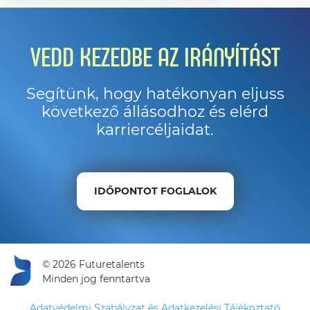
VEDD KEZEDBE AZ IRÁNYÍTÁST
Segítünk, hogy hatékonyan eljuss
következő állásodhoz és elérd
karriercéljaidat.
IDŐPONTOT FOGLALOK
© 2026 Futuretalents
Minden jog fenntartva
Adatvédelmi Szabályzat és Adatkezelési Tájékoztató