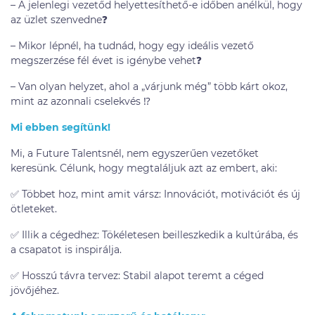
– A jelenlegi vezetőd helyettesíthető-e időben anélkül, hogy
az üzlet szenvedne❓
– Mikor lépnél, ha tudnád, hogy egy ideális vezető
megszerzése fél évet is igénybe vehet❓
– Van olyan helyzet, ahol a „várjunk még” több kárt okoz,
mint az azonnali cselekvés ⁉️
Mi ebben segítünk!
Mi, a Future Talentsnél, nem egyszerűen vezetőket
keresünk. Célunk, hogy megtaláljuk azt az embert, aki:
✅ Többet hoz, mint amit vársz: Innovációt, motivációt és új
ötleteket.
✅ Illik a cégedhez: Tökéletesen beilleszkedik a kultúrába, és
a csapatot is inspirálja.
✅ Hosszú távra tervez: Stabil alapot teremt a céged
jövőjéhez.